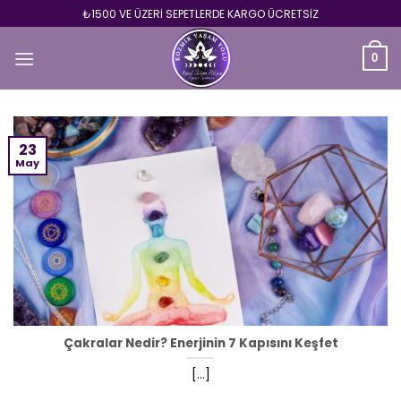
Skip
₺1500 VE ÜZERİ SEPETLERDE KARGO ÜCRETSİZ
to
content
0
23
May
Çakralar Nedir? Enerjinin 7 Kapısını Keşfet
[...]