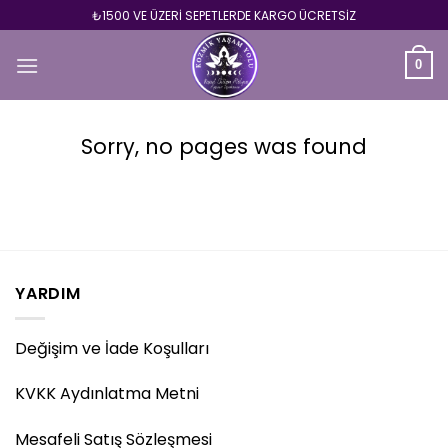
Skip
₺1500 VE ÜZERİ SEPETLERDE KARGO ÜCRETSİZ
to
content
0
Sorry, no pages was found
YARDIM
Değişim ve İade Koşulları
KVKK Aydınlatma Metni
Mesafeli Satış Sözleşmesi