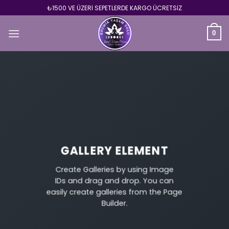
Skip
₺1500 VE ÜZERİ SEPETLERDE KARGO ÜCRETSİZ
to
content
0
GALLERY ELEMENT
Create Galleries by using Image
IDs and drag and drop. You can
easily create galleries from the Page
Builder.