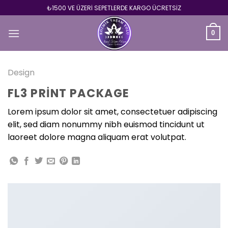
Skip
₺1500 VE ÜZERİ SEPETLERDE KARGO ÜCRETSİZ
to
content
0
Design
FL3 PRINT PACKAGE
Lorem ipsum dolor sit amet, consectetuer adipiscing
elit, sed diam nonummy nibh euismod tincidunt ut
laoreet dolore magna aliquam erat volutpat.