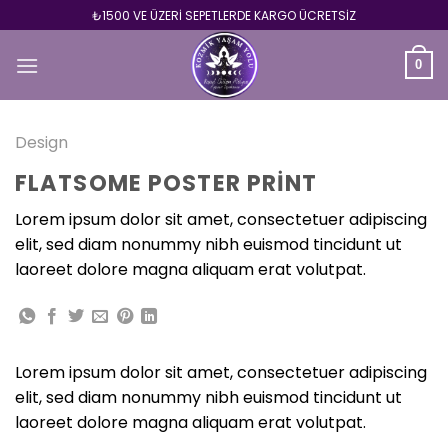
Skip
₺1500 VE ÜZERİ SEPETLERDE KARGO ÜCRETSİZ
to
content
0
Design
FLATSOME POSTER PRINT
Lorem ipsum dolor sit amet, consectetuer adipiscing
elit, sed diam nonummy nibh euismod tincidunt ut
laoreet dolore magna aliquam erat volutpat.
Lorem ipsum dolor sit amet, consectetuer adipiscing
elit, sed diam nonummy nibh euismod tincidunt ut
laoreet dolore magna aliquam erat volutpat.