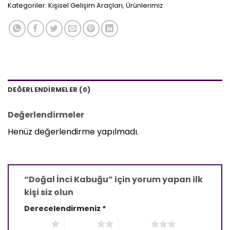
Kategoriler:
Kişisel Gelişim Araçları
,
Ürünlerimiz
DEĞERLENDIRMELER (0)
Değerlendirmeler
Henüz değerlendirme yapılmadı.
“Doğal İnci Kabuğu” için yorum yapan ilk
kişi siz olun
Derecelendirmeniz
*
1/5 yıldız
2/5 yıldız
3/5 yıldız