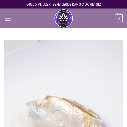
Skip
₺1500 VE ÜZERİ SEPETLERDE KARGO ÜCRETSİZ
to
content
0