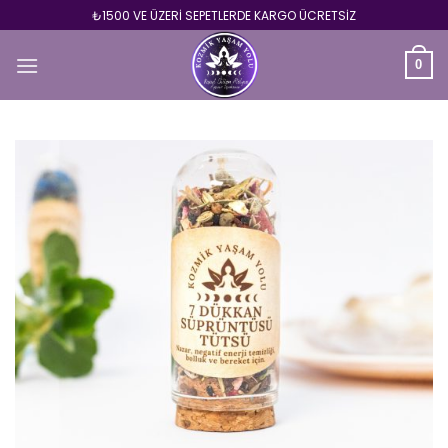
Skip
₺1500 VE ÜZERİ SEPETLERDE KARGO ÜCRETSİZ
to
content
0