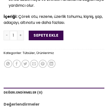
yardımcı olur.
İçeriği:
Çörek otu, rezene, üzerlik tohumu, kişniş, şap,
adaçayı, altınotu ve daha fazlası.
7 Dükkan Süprüntüsü Tütsü adet
SEPETE EKLE
Kategoriler:
Tütsüler
,
Ürünlerimiz
DEĞERLENDIRMELER (0)
Değerlendirmeler