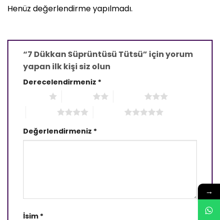
Henüz değerlendirme yapılmadı.
“7 Dükkan Süprüntüsü Tütsü” için yorum
yapan ilk kişi siz olun
Derecelendirmeniz
*
1/5 yıldız
2/5 yıldız
3/5 yıldız
4/5 yıldız
5/5 yıldız
Değerlendirmeniz
*
→
İsim
*