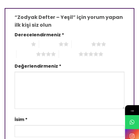
“Zodyak Defter – Yeşil” için yorum yapan
ilk kişi siz olun
Derecelendirmeniz
*
1/5 yıldız
2/5 yıldız
3/5 yıldız
4/5 yıldız
5/5 yıldız
Değerlendirmeniz
*
→
İsim
*